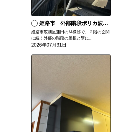
姫路市 外部階段ポリカ波板張替工事
姫路市広畑区蒲田のＭ様邸で、２階の玄関
に続く外部の階段の屋根と壁に...
2026年07月31日