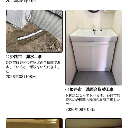
2026年08月09日
姫路市 漏水工事
姫路市飾磨区今在家北のＴ様邸で漏
水しているとご相談をいただきまし
た...
2026年08月08日
姫路市 洗面台取替工事
お世話になっております。姫路市飾
磨区のW様邸の洗面台取替工事をレ
ポー...
2026年08月08日