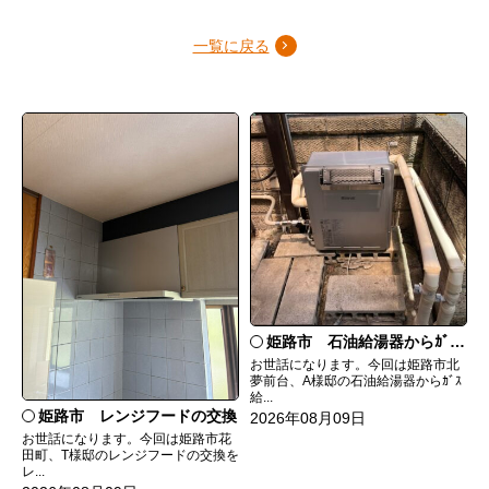
一覧に戻る
姫路市 石油給湯器からｶﾞｽ給湯器へ取替
お世話になります。今回は姫路市北
夢前台、A様邸の石油給湯器からｶﾞｽ
給...
姫路市 レンジフードの交換
2026年08月09日
お世話になります。今回は姫路市花
田町、T様邸のレンジフードの交換を
レ...