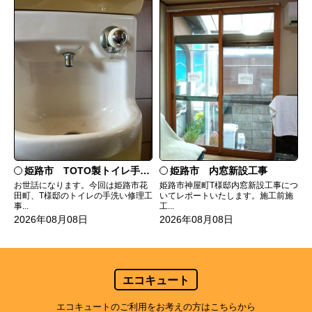
姫路市 TOTO製トイレ手洗いの水漏れ修理
姫路市 内窓新設工事
お世話になります。今回は姫路市花
姫路市神屋町T様邸内窓新設工事につ
田町、T様邸のトイレの手洗い修理工
いてレポートいたします。施工前施
事...
工...
2026年08月08日
2026年08月08日
エコキュート
エコキュートのご利用をお考えの方はこちらから