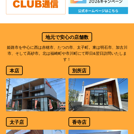
地元で安心の店舗数
姫路市を中心に西は赤穂市、たつの市、太子町。東は明石市、加古川
市、そして高砂市。北は福崎町や市川町にて即日&翌日訪問いたしま
す！
本店
別所店
太子店
香寺店