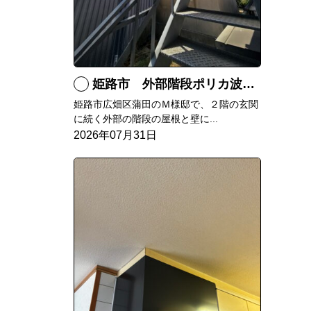
姫路市 外部階段ポリカ波板張替工事
姫路市広畑区蒲田のＭ様邸で、２階の玄関
に続く外部の階段の屋根と壁に...
2026年07月31日