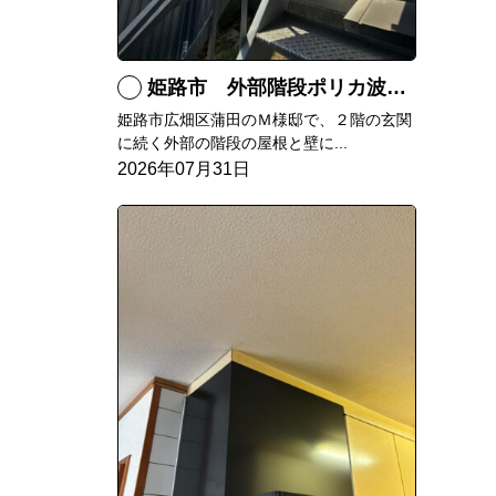
姫路市 外部階段ポリカ波板張替工事
姫路市広畑区蒲田のＭ様邸で、２階の玄関
に続く外部の階段の屋根と壁に...
2026年07月31日