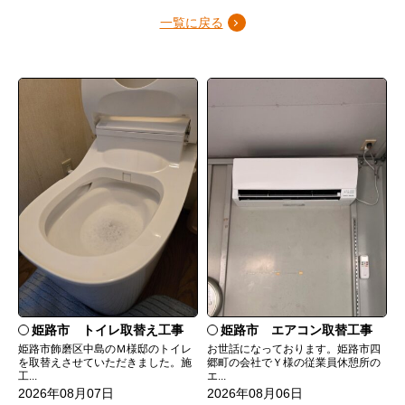
一覧に戻る
姫路市 トイレ取替え工事
姫路市 エアコン取替工事
姫路市飾磨区中島のＭ様邸のトイレ
お世話になっております。姫路市四
を取替えさせていただきました。施
郷町の会社でＹ様の従業員休憩所の
工...
エ...
2026年08月07日
2026年08月06日