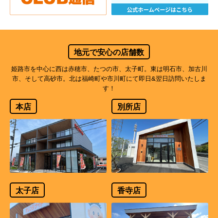
地元で安心の店舗数
姫路市を中心に西は赤穂市、たつの市、太子町。東は明石市、加古川
市、そして高砂市。北は福崎町や市川町にて即日&翌日訪問いたしま
す！
本店
別所店
太子店
香寺店