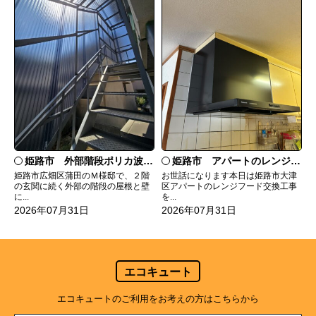
姫路市 外部階段ポリカ波板張替工事
姫路市 アパートのレンジフード交換
姫路市広畑区蒲田のＭ様邸で、２階
お世話になります本日は姫路市大津
の玄関に続く外部の階段の屋根と壁
区アパートのレンジフード交換工事
に...
を...
2026年07月31日
2026年07月31日
エコキュート
エコキュートのご利用をお考えの方はこちらから