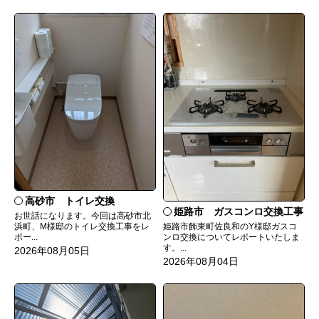
高砂市 トイレ交換
姫路市 ガスコンロ交換工事
お世話になります。今回は高砂市北
姫路市飾東町佐良和のY様邸ガスコ
浜町、M様邸のトイレ交換工事をレ
ンロ交換についてレポートいたしま
ポー...
す。...
2026年08月05日
2026年08月04日