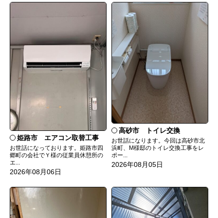
高砂市 トイレ交換
姫路市 エアコン取替工事
お世話になります。今回は高砂市北
お世話になっております。姫路市四
浜町、M様邸のトイレ交換工事をレ
郷町の会社でＹ様の従業員休憩所の
ポー...
エ...
2026年08月05日
2026年08月06日