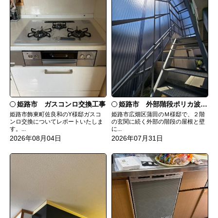
姫路市 ガスコンロ交換工事
姫路市 外部階段ポリカ波板張替工事
姫路市飾東町佐良和のY様邸ガスコ
姫路市広畑区蒲田のＭ様邸で、２階
ンロ交換についてレポートいたしま
の玄関に続く外部の階段の屋根と壁
す。...
に...
2026年08月04日
2026年07月31日