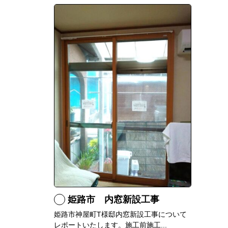
姫路市 内窓新設工事
姫路市神屋町T様邸内窓新設工事について
レポートいたします。施工前施工...