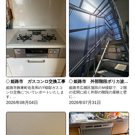
姫路市 ガスコンロ交換工事
姫路市 外部階段ポリカ波板張替工事
姫路市飾東町佐良和のY様邸ガスコ
姫路市広畑区蒲田のＭ様邸で、２階
ンロ交換についてレポートいたしま
の玄関に続く外部の階段の屋根と壁
す。...
に...
2026年08月04日
2026年07月31日