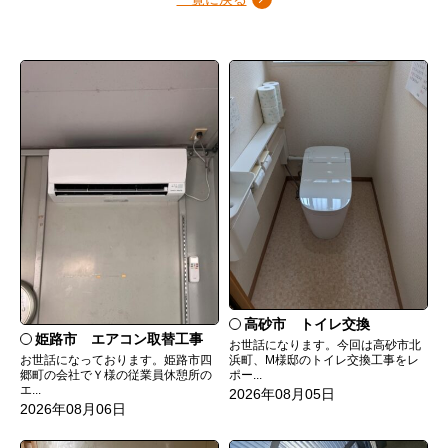
高砂市 トイレ交換
姫路市 エアコン取替工事
お世話になります。今回は高砂市北
お世話になっております。姫路市四
浜町、M様邸のトイレ交換工事をレ
郷町の会社でＹ様の従業員休憩所の
ポー...
エ...
2026年08月05日
2026年08月06日