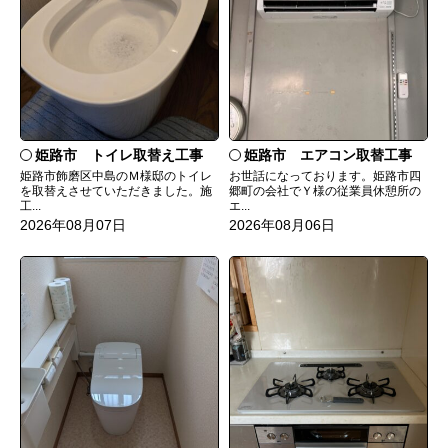
姫路市 トイレ取替え工事
姫路市 エアコン取替工事
姫路市飾磨区中島のＭ様邸のトイレ
お世話になっております。姫路市四
を取替えさせていただきました。施
郷町の会社でＹ様の従業員休憩所の
工...
エ...
2026年08月07日
2026年08月06日