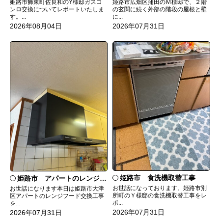
姫路市飾東町佐良和のY様邸ガスコ
姫路市広畑区蒲田のＭ様邸で、２階
ンロ交換についてレポートいたしま
の玄関に続く外部の階段の屋根と壁
す。...
に...
2026年08月04日
2026年07月31日
姫路市 食洗機取替工事
姫路市 アパートのレンジフード交換
お世話になっております。姫路市別
お世話になります本日は姫路市大津
所町のＹ様邸の食洗機取替工事をレ
区アパートのレンジフード交換工事
ポ...
を...
2026年07月31日
2026年07月31日