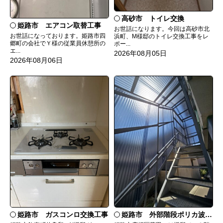
高砂市 トイレ交換
姫路市 エアコン取替工事
お世話になります。今回は高砂市北
お世話になっております。姫路市四
浜町、M様邸のトイレ交換工事をレ
郷町の会社でＹ様の従業員休憩所の
ポー...
エ...
2026年08月05日
2026年08月06日
姫路市 ガスコンロ交換工事
姫路市 外部階段ポリカ波板張替工事