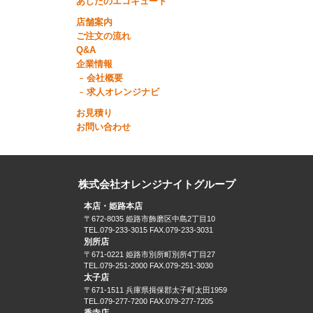
あしたのエコキュート
店舗案内
ご注文の流れ
Q&A
企業情報
会社概要
求人オレンジナビ
お見積り
お問い合わせ
株式会社オレンジナイトグループ
本店・姫路本店
〒672-8035 姫路市飾磨区中島2丁目10
TEL.079-233-3015 FAX.079-233-3031
別所店
〒671-0221 姫路市別所町別所4丁目27
TEL.079-251-2000 FAX.079-251-3030
太子店
〒671-1511 兵庫県揖保郡太子町太田1959
TEL.079-277-7200 FAX.079-277-7205