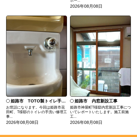
ポー...
2026年08月08日
姫路市 TOTO製トイレ手洗いの水漏れ修理
姫路市 内窓新設工事
お世話になります。今回は姫路市花
姫路市神屋町T様邸内窓新設工事につ
田町、T様邸のトイレの手洗い修理工
いてレポートいたします。施工前施
事...
工...
2026年08月08日
2026年08月08日