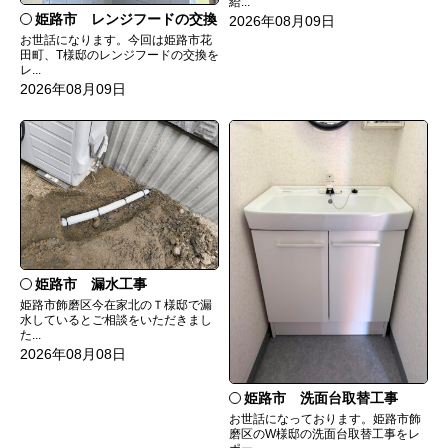
給...
姫路市 レンジフードの交換
2026年08月09日
お世話になります。今回は姫路市花
田町、T様邸のレンジフードの交換を
レ...
2026年08月09日
姫路市 漏水工事
姫路市飾磨区今在家北のＴ様邸で漏
水しているとご相談をいただきまし
た...
2026年08月08日
姫路市 洗面台取替工事
お世話になっております。姫路市飾
磨区のW様邸の洗面台取替工事をレ