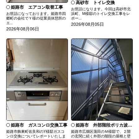
高砂市 トイレ交換
姫路市 エアコン取替工事
お世話になります。今回は高砂市北
お世話になっております。姫路市四
浜町、M様邸のトイレ交換工事をレ
郷町の会社でＹ様の従業員休憩所の
ポー...
エ...
2026年08月05日
2026年08月06日
姫路市 ガスコンロ交換工事
姫路市 外部階段ポリカ波板張替工事
姫路市飾東町佐良和のY様邸ガスコ
姫路市広畑区蒲田のＭ様邸で、２階
ンロ交換についてレポートいたしま
の玄関に続く外部の階段の屋根と壁