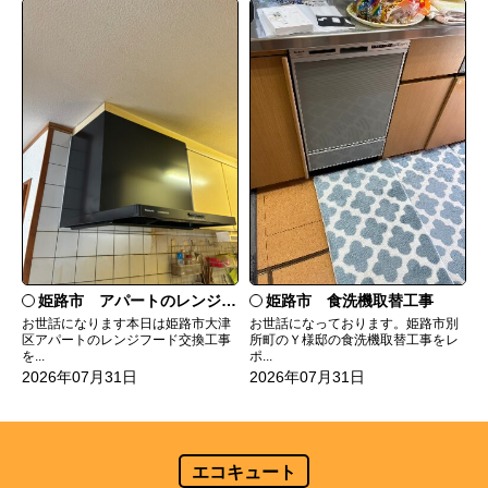
姫路市 食洗機取替工事
姫路市 アパートのレンジフード交換
お世話になっております。姫路市別
お世話になります本日は姫路市大津
所町のＹ様邸の食洗機取替工事をレ
区アパートのレンジフード交換工事
ポ...
を...
2026年07月31日
2026年07月31日
エコキュート