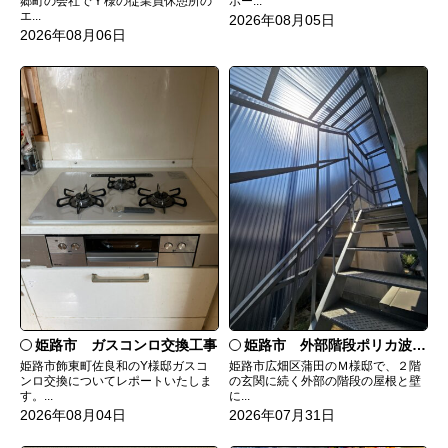
郷町の会社でＹ様の従業員休憩所の
ポー...
エ...
2026年08月05日
2026年08月06日
姫路市 ガスコンロ交換工事
姫路市 外部階段ポリカ波板張替工事
姫路市飾東町佐良和のY様邸ガスコ
姫路市広畑区蒲田のＭ様邸で、２階
ンロ交換についてレポートいたしま
の玄関に続く外部の階段の屋根と壁
す。...
に...
2026年08月04日
2026年07月31日