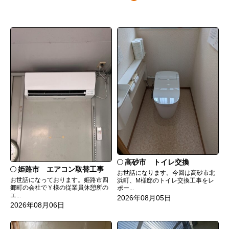
高砂市 トイレ交換
姫路市 エアコン取替工事
お世話になります。今回は高砂市北
お世話になっております。姫路市四
浜町、M様邸のトイレ交換工事をレ
郷町の会社でＹ様の従業員休憩所の
ポー...
エ...
2026年08月05日
2026年08月06日