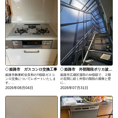
姫路市 ガスコンロ交換工事
姫路市 外部階段ポリカ波板張替工事
姫路市飾東町佐良和のY様邸ガスコ
姫路市広畑区蒲田のＭ様邸で、２階
ンロ交換についてレポートいたしま
の玄関に続く外部の階段の屋根と壁
す。...
に...
2026年08月04日
2026年07月31日