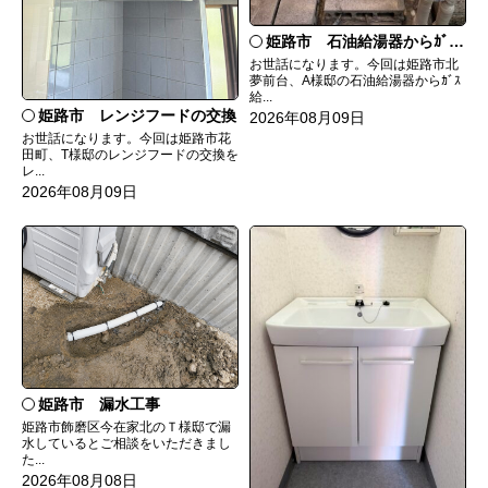
姫路市 石油給湯器からｶﾞｽ給湯器へ取替
お世話になります。今回は姫路市北
夢前台、A様邸の石油給湯器からｶﾞｽ
給...
姫路市 レンジフードの交換
2026年08月09日
お世話になります。今回は姫路市花
田町、T様邸のレンジフードの交換を
レ...
2026年08月09日
姫路市 漏水工事
姫路市飾磨区今在家北のＴ様邸で漏
水しているとご相談をいただきまし
た...
2026年08月08日