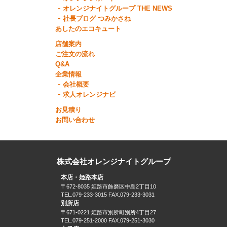
オレンジナイトグループ THE NEWS
社長ブログ つみかさね
あしたのエコキュート
店舗案内
ご注文の流れ
Q&A
企業情報
会社概要
求人オレンジナビ
お見積り
お問い合わせ
株式会社オレンジナイトグループ
本店・姫路本店
〒672-8035 姫路市飾磨区中島2丁目10
TEL.079-233-3015 FAX.079-233-3031
別所店
〒671-0221 姫路市別所町別所4丁目27
TEL.079-251-2000 FAX.079-251-3030