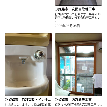
姫路市 洗面台取替工事
お世話になっております。姫路市飾
磨区のW様邸の洗面台取替工事をレ
ポー...
2026年08月08日
姫路市 TOTO製トイレ手洗いの水漏れ修理
姫路市 内窓新設工事
お世話になります。今回は姫路市花
姫路市神屋町T様邸内窓新設工事につ