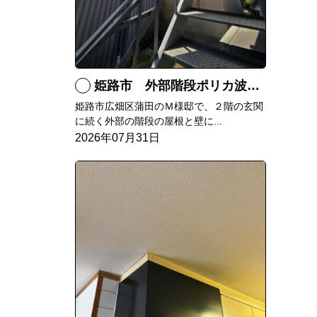
姫路市 外部階段ポリカ波板張替工事
姫路市広畑区蒲田のＭ様邸で、２階の玄関
に続く外部の階段の屋根と壁に...
2026年07月31日