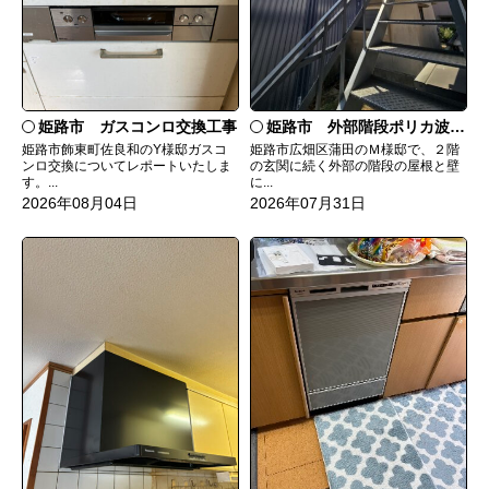
姫路市 ガスコンロ交換工事
姫路市 外部階段ポリカ波板張替工事
姫路市飾東町佐良和のY様邸ガスコ
姫路市広畑区蒲田のＭ様邸で、２階
ンロ交換についてレポートいたしま
の玄関に続く外部の階段の屋根と壁
す。...
に...
2026年08月04日
2026年07月31日