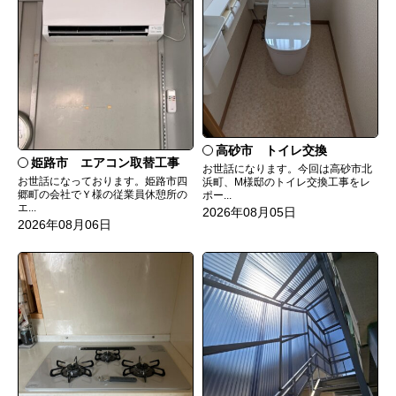
高砂市 トイレ交換
姫路市 エアコン取替工事
お世話になります。今回は高砂市北
お世話になっております。姫路市四
浜町、M様邸のトイレ交換工事をレ
郷町の会社でＹ様の従業員休憩所の
ポー...
エ...
2026年08月05日
2026年08月06日