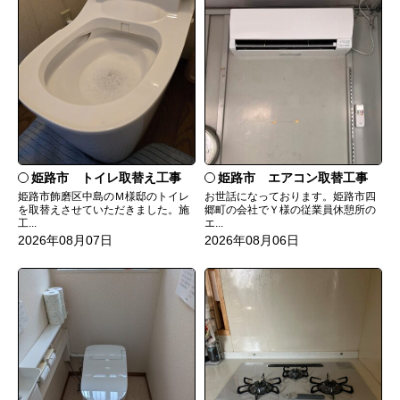
姫路市 トイレ取替え工事
姫路市 エアコン取替工事
姫路市飾磨区中島のＭ様邸のトイレ
お世話になっております。姫路市四
を取替えさせていただきました。施
郷町の会社でＹ様の従業員休憩所の
工...
エ...
2026年08月07日
2026年08月06日