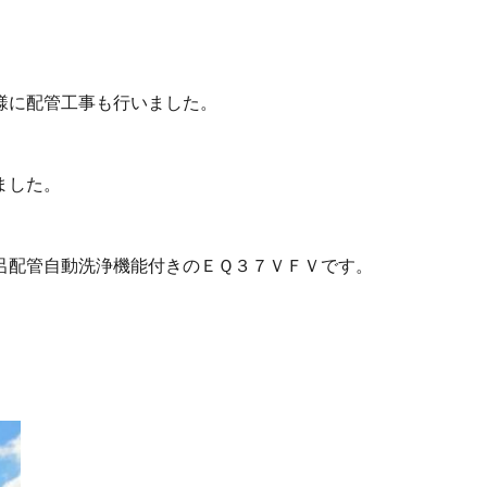
。
様に配管工事も行いました。
ました。
呂配管自動洗浄機能付きのＥＱ３７ＶＦＶです。