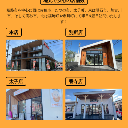
地元で安心の店舗数
姫路市を中心に西は赤穂市、たつの市、太子町。東は明石市、加古川
市、そして高砂市。北は福崎町や市川町にて即日&翌日訪問いたしま
す！
本店
別所店
太子店
香寺店