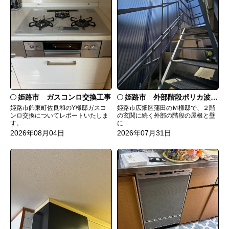
姫路市 ガスコンロ交換工事
姫路市 外部階段ポリカ波板張替工事
姫路市飾東町佐良和のY様邸ガスコ
姫路市広畑区蒲田のＭ様邸で、２階
ンロ交換についてレポートいたしま
の玄関に続く外部の階段の屋根と壁
す。...
に...
2026年08月04日
2026年07月31日