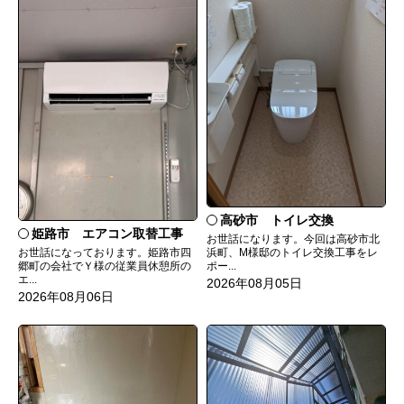
高砂市 トイレ交換
姫路市 エアコン取替工事
お世話になります。今回は高砂市北
お世話になっております。姫路市四
浜町、M様邸のトイレ交換工事をレ
郷町の会社でＹ様の従業員休憩所の
ポー...
エ...
2026年08月05日
2026年08月06日