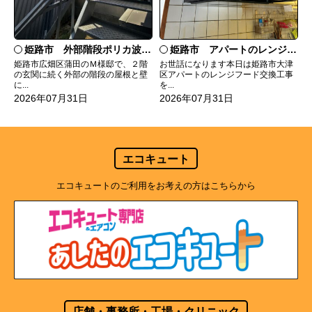
姫路市 外部階段ポリカ波板張替工事
姫路市 アパートのレンジフード交換
姫路市広畑区蒲田のＭ様邸で、２階
お世話になります本日は姫路市大津
の玄関に続く外部の階段の屋根と壁
区アパートのレンジフード交換工事
に...
を...
2026年07月31日
2026年07月31日
エコキュート
エコキュートのご利用をお考えの方はこちらから
店舗・事務所・工場・クリニック