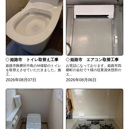
姫路市 トイレ取替え工事
姫路市 エアコン取替工事
姫路市飾磨区中島のＭ様邸のトイレ
お世話になっております。姫路市四
を取替えさせていただきました。施
郷町の会社でＹ様の従業員休憩所の
工...
エ...
2026年08月07日
2026年08月06日