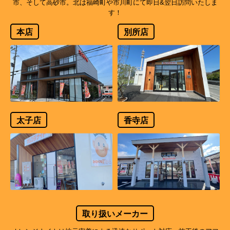
市、そして高砂市。北は福崎町や市川町にて即日&翌日訪問いたしま
す！
本店
別所店
太子店
香寺店
取り扱いメーカー