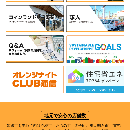
地元で安心の店舗数
姫路市を中心に西は赤穂市、たつの市、太子町。東は明石市、加古川