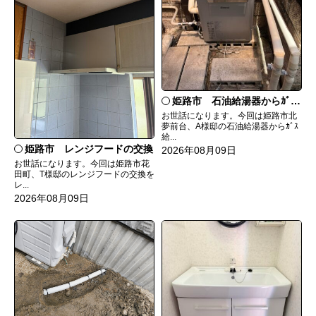
姫路市 石油給湯器からｶﾞｽ給湯器へ取替
お世話になります。今回は姫路市北
夢前台、A様邸の石油給湯器からｶﾞｽ
給...
姫路市 レンジフードの交換
2026年08月09日
お世話になります。今回は姫路市花
田町、T様邸のレンジフードの交換を
レ...
2026年08月09日