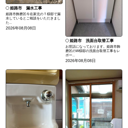
姫路市 漏水工事
姫路市飾磨区今在家北のＴ様邸で漏
水しているとご相談をいただきまし
た...
2026年08月08日
姫路市 洗面台取替工事
お世話になっております。姫路市飾
磨区のW様邸の洗面台取替工事をレ
ポー...
2026年08月08日