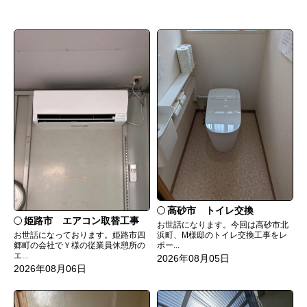
高砂市 トイレ交換
姫路市 エアコン取替工事
お世話になります。今回は高砂市北
お世話になっております。姫路市四
浜町、M様邸のトイレ交換工事をレ
郷町の会社でＹ様の従業員休憩所の
ポー...
エ...
2026年08月05日
2026年08月06日