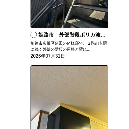
姫路市 外部階段ポリカ波板張替工事
姫路市広畑区蒲田のＭ様邸で、２階の玄関
に続く外部の階段の屋根と壁に...
2026年07月31日