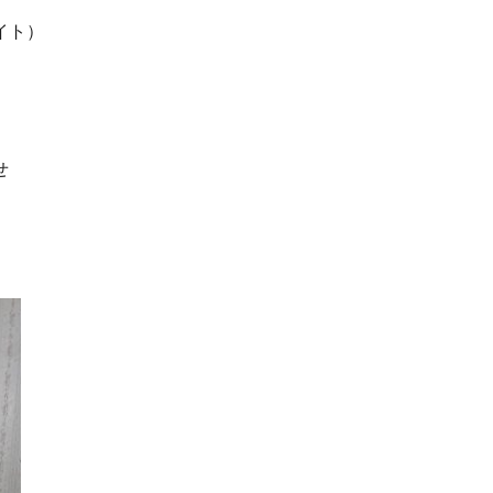
イト）
せ
。