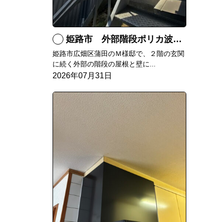
姫路市 外部階段ポリカ波板張替工事
姫路市広畑区蒲田のＭ様邸で、２階の玄関
に続く外部の階段の屋根と壁に...
2026年07月31日