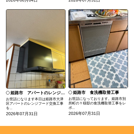
姫路市 食洗機取替工事
姫路市 アパートのレンジフード交換
お世話になっております。姫路市別
お世話になります本日は姫路市大津
所町のＹ様邸の食洗機取替工事をレ
区アパートのレンジフード交換工事
ポ...
を...
2026年07月31日
2026年07月31日