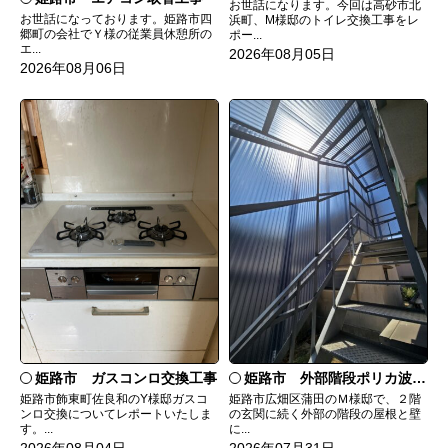
お世話になります。今回は高砂市北
お世話になっております。姫路市四
浜町、M様邸のトイレ交換工事をレ
郷町の会社でＹ様の従業員休憩所の
ポー...
エ...
2026年08月05日
2026年08月06日
姫路市 ガスコンロ交換工事
姫路市 外部階段ポリカ波板張替工事
姫路市飾東町佐良和のY様邸ガスコ
姫路市広畑区蒲田のＭ様邸で、２階
ンロ交換についてレポートいたしま
の玄関に続く外部の階段の屋根と壁
す。...
に...
2026年08月04日
2026年07月31日