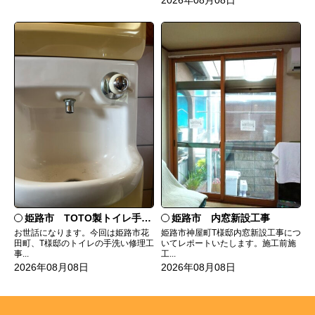
2026年08月08日
姫路市 TOTO製トイレ手洗いの水漏れ修理
姫路市 内窓新設工事
お世話になります。今回は姫路市花
姫路市神屋町T様邸内窓新設工事につ
田町、T様邸のトイレの手洗い修理工
いてレポートいたします。施工前施
事...
工...
2026年08月08日
2026年08月08日