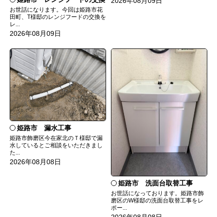
2026年08月09日
お世話になります。今回は姫路市花
田町、T様邸のレンジフードの交換を
レ...
2026年08月09日
姫路市 漏水工事
姫路市飾磨区今在家北のＴ様邸で漏
水しているとご相談をいただきまし
た...
2026年08月08日
姫路市 洗面台取替工事
お世話になっております。姫路市飾
磨区のW様邸の洗面台取替工事をレ
ポー...