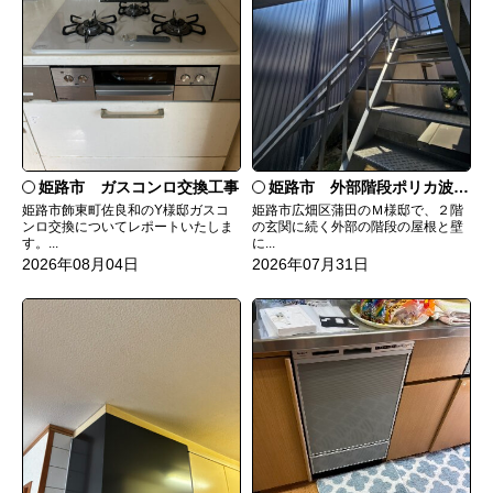
姫路市 ガスコンロ交換工事
姫路市 外部階段ポリカ波板張替工事
姫路市飾東町佐良和のY様邸ガスコ
姫路市広畑区蒲田のＭ様邸で、２階
ンロ交換についてレポートいたしま
の玄関に続く外部の階段の屋根と壁
す。...
に...
2026年08月04日
2026年07月31日