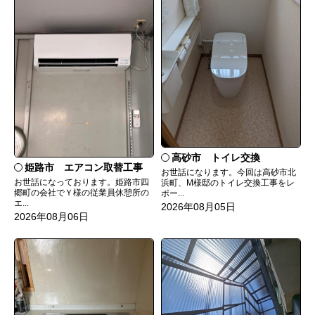
高砂市 トイレ交換
姫路市 エアコン取替工事
お世話になります。今回は高砂市北
お世話になっております。姫路市四
浜町、M様邸のトイレ交換工事をレ
郷町の会社でＹ様の従業員休憩所の
ポー...
エ...
2026年08月05日
2026年08月06日