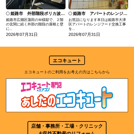
姫路市 外部階段ポリカ波板張替工事
姫路市 アパートのレンジフード交換
姫路市広畑区蒲田のＭ様邸で、２階
お世話になります本日は姫路市大津
の玄関に続く外部の階段の屋根と壁
区アパートのレンジフード交換工事
に...
を...
2026年07月31日
2026年07月31日
エコキュート
エコキュートのご利用をお考えの方はこちらから
店舗・事務所・工場・クリニック
&収益不動産のリフォーム