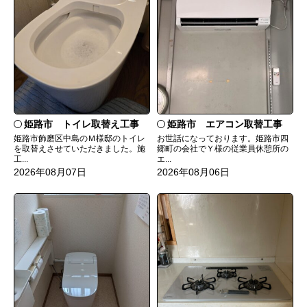
姫路市 トイレ取替え工事
姫路市 エアコン取替工事
姫路市飾磨区中島のＭ様邸のトイレ
お世話になっております。姫路市四
を取替えさせていただきました。施
郷町の会社でＹ様の従業員休憩所の
工...
エ...
2026年08月07日
2026年08月06日