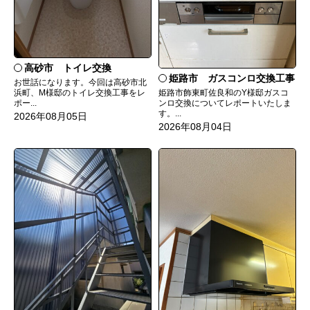
高砂市 トイレ交換
姫路市 ガスコンロ交換工事
お世話になります。今回は高砂市北
姫路市飾東町佐良和のY様邸ガスコ
浜町、M様邸のトイレ交換工事をレ
ンロ交換についてレポートいたしま
ポー...
す。...
2026年08月05日
2026年08月04日