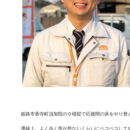
姫路市香寺町須加院のＯ様邸で応接間の床をやり替
導線上、よく歩く所が危ないくらいにベコベコして