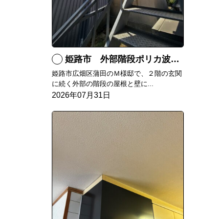
姫路市 外部階段ポリカ波板張替工事
姫路市広畑区蒲田のＭ様邸で、２階の玄関
に続く外部の階段の屋根と壁に...
2026年07月31日