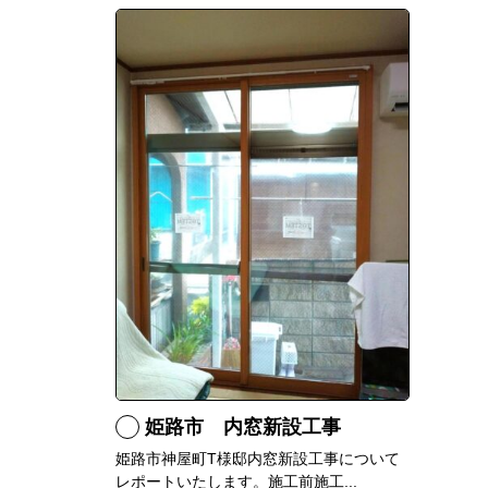
姫路市 内窓新設工事
姫路市神屋町T様邸内窓新設工事について
レポートいたします。施工前施工...