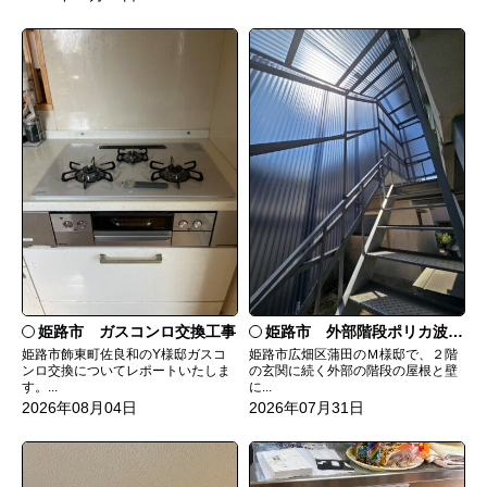
姫路市 ガスコンロ交換工事
姫路市 外部階段ポリカ波板張替工事
姫路市飾東町佐良和のY様邸ガスコ
姫路市広畑区蒲田のＭ様邸で、２階
ンロ交換についてレポートいたしま
の玄関に続く外部の階段の屋根と壁
す。...
に...
2026年08月04日
2026年07月31日