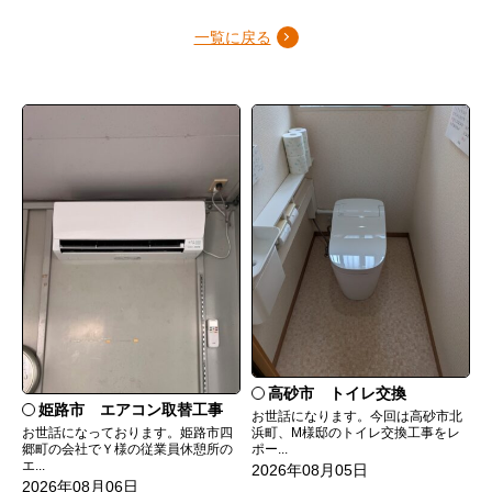
一覧に戻る
高砂市 トイレ交換
姫路市 エアコン取替工事
お世話になります。今回は高砂市北
お世話になっております。姫路市四
浜町、M様邸のトイレ交換工事をレ
郷町の会社でＹ様の従業員休憩所の
ポー...
エ...
2026年08月05日
2026年08月06日