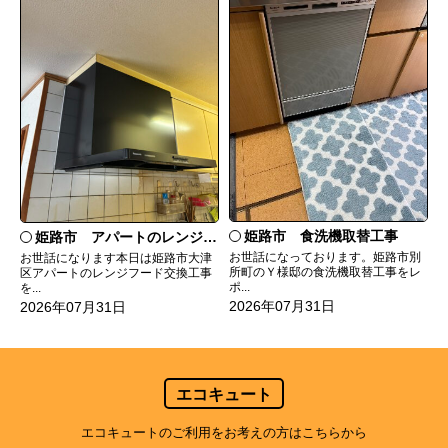
姫路市 食洗機取替工事
姫路市 アパートのレンジフード交換
お世話になっております。姫路市別
お世話になります本日は姫路市大津
所町のＹ様邸の食洗機取替工事をレ
区アパートのレンジフード交換工事
ポ...
を...
2026年07月31日
2026年07月31日
エコキュート
エコキュートのご利用をお考えの方はこちらから