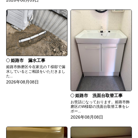
2026年08月09日
姫路市 漏水工事
姫路市飾磨区今在家北のＴ様邸で漏
水しているとご相談をいただきまし
た...
2026年08月08日
姫路市 洗面台取替工事
お世話になっております。姫路市飾
磨区のW様邸の洗面台取替工事をレ
ポー...
2026年08月08日