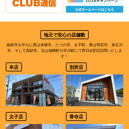
地元で安心の店舗数
姫路市を中心に西は赤穂市、たつの市、太子町。東は明石市、加古川
市、そして高砂市。北は福崎町や市川町にて即日&翌日訪問いたしま
す！
本店
別所店
太子店
香寺店