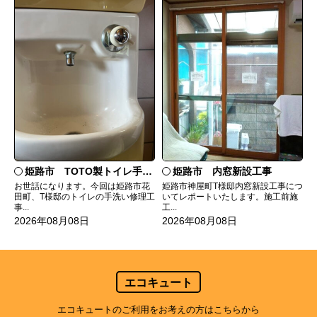
姫路市 TOTO製トイレ手洗いの水漏れ修理
姫路市 内窓新設工事
お世話になります。今回は姫路市花
姫路市神屋町T様邸内窓新設工事につ
田町、T様邸のトイレの手洗い修理工
いてレポートいたします。施工前施
事...
工...
2026年08月08日
2026年08月08日
エコキュート
エコキュートのご利用をお考えの方はこちらから