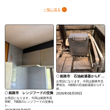
一覧に戻る
姫路市 石油給湯器からｶﾞｽ給湯器へ取替
お世話になります。今回は姫路市北
夢前台、A様邸の石油給湯器からｶﾞｽ
給...
姫路市 レンジフードの交換
2026年08月09日
お世話になります。今回は姫路市花
田町、T様邸のレンジフードの交換を
レ...