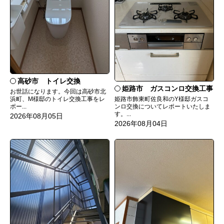
高砂市 トイレ交換
姫路市 ガスコンロ交換工事
お世話になります。今回は高砂市北
姫路市飾東町佐良和のY様邸ガスコ
浜町、M様邸のトイレ交換工事をレ
ンロ交換についてレポートいたしま
ポー...
す。...
2026年08月05日
2026年08月04日