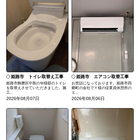
姫路市 トイレ取替え工事
姫路市 エアコン取替工事
姫路市飾磨区中島のＭ様邸のトイレ
お世話になっております。姫路市四
を取替えさせていただきました。施
郷町の会社でＹ様の従業員休憩所の
工...
エ...
2026年08月07日
2026年08月06日