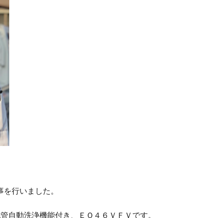
事を行いました。
配管自動洗浄機能付き、ＥＱ４６ＶＦＶです。