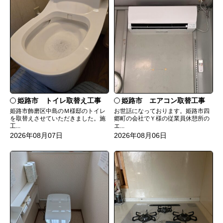
姫路市 トイレ取替え工事
姫路市 エアコン取替工事
姫路市飾磨区中島のＭ様邸のトイレ
お世話になっております。姫路市四
を取替えさせていただきました。施
郷町の会社でＹ様の従業員休憩所の
工...
エ...
2026年08月07日
2026年08月06日