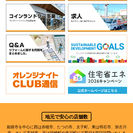
地元で安心の店舗数
姫路市を中心に西は赤穂市、たつの市、太子町。東は明石市、加古川
市、そして高砂市。北は福崎町や市川町にて即日&翌日訪問いたしま