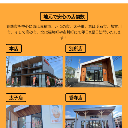
地元で安心の店舗数
姫路市を中心に西は赤穂市、たつの市、太子町。東は明石市、加古川
市、そして高砂市。北は福崎町や市川町にて即日&翌日訪問いたしま
す！
本店
別所店
太子店
香寺店