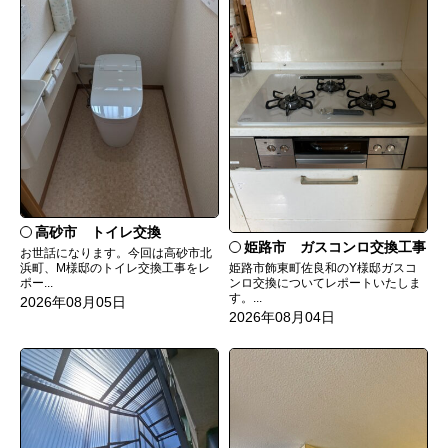
高砂市 トイレ交換
姫路市 ガスコンロ交換工事
お世話になります。今回は高砂市北
姫路市飾東町佐良和のY様邸ガスコ
浜町、M様邸のトイレ交換工事をレ
ンロ交換についてレポートいたしま
ポー...
す。...
2026年08月05日
2026年08月04日