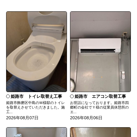
姫路市 トイレ取替え工事
姫路市 エアコン取替工事
姫路市飾磨区中島のＭ様邸のトイレ
お世話になっております。姫路市四
を取替えさせていただきました。施
郷町の会社でＹ様の従業員休憩所の
工...
エ...
2026年08月07日
2026年08月06日