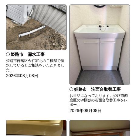
姫路市 漏水工事
姫路市飾磨区今在家北のＴ様邸で漏
水しているとご相談をいただきまし
た...
2026年08月08日
姫路市 洗面台取替工事
お世話になっております。姫路市飾
磨区のW様邸の洗面台取替工事をレ
ポー...
2026年08月08日