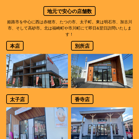
地元で安心の店舗数
姫路市を中心に西は赤穂市、たつの市、太子町。東は明石市、加古川
市、そして高砂市。北は福崎町や市川町にて即日&翌日訪問いたしま
す！
本店
別所店
太子店
香寺店