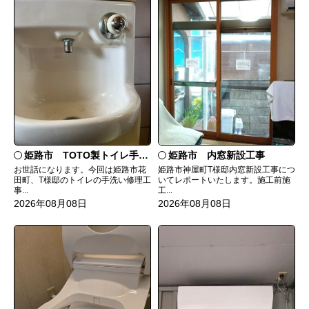
姫路市 TOTO製トイレ手洗いの水漏れ修理
姫路市 内窓新設工事
お世話になります。今回は姫路市花
姫路市神屋町T様邸内窓新設工事につ
田町、T様邸のトイレの手洗い修理工
いてレポートいたします。施工前施
事...
工...
2026年08月08日
2026年08月08日