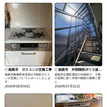
姫路市 ガスコンロ交換工事
姫路市 外部階段ポリカ波板張替工事
姫路市飾東町佐良和のY様邸ガスコ
姫路市広畑区蒲田のＭ様邸で、２階
ンロ交換についてレポートいたしま
の玄関に続く外部の階段の屋根と壁
す。...
に...
2026年08月04日
2026年07月31日