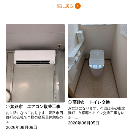
一覧に戻る
高砂市 トイレ交換
姫路市 エアコン取替工事
お世話になります。今回は高砂市北
お世話になっております。姫路市四
浜町、M様邸のトイレ交換工事をレ
郷町の会社でＹ様の従業員休憩所の
ポー...
エ...
2026年08月05日
2026年08月06日