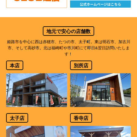
地元で安心の店舗数
姫路市を中心に西は赤穂市、たつの市、太子町。東は明石市、加古川
市、そして高砂市。北は福崎町や市川町にて即日&翌日訪問いたしま
す！
本店
別所店
太子店
香寺店