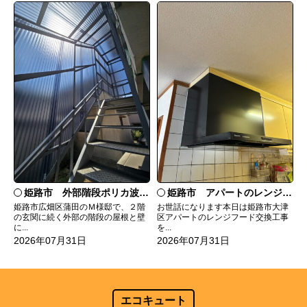
姫路市 外部階段ポリカ波板張替工事
姫路市 アパートのレンジフード交換
姫路市広畑区蒲田のＭ様邸で、２階
お世話になります本日は姫路市大津
の玄関に続く外部の階段の屋根と壁
区アパートのレンジフード交換工事
に...
を...
2026年07月31日
2026年07月31日
エコキュート