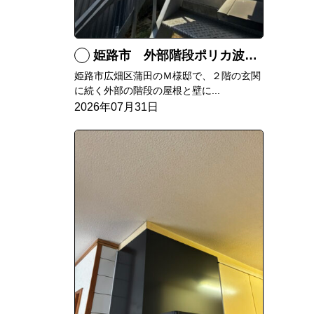
姫路市 外部階段ポリカ波板張替工事
姫路市広畑区蒲田のＭ様邸で、２階の玄関
に続く外部の階段の屋根と壁に...
2026年07月31日