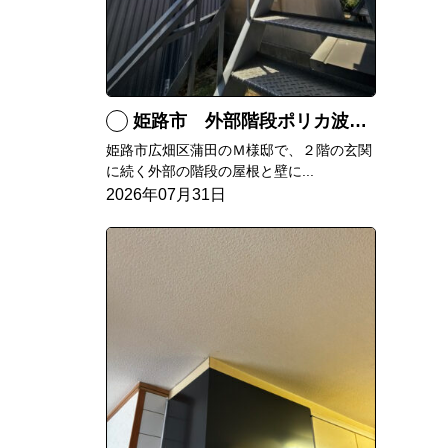
姫路市 外部階段ポリカ波板張替工事
姫路市広畑区蒲田のＭ様邸で、２階の玄関
に続く外部の階段の屋根と壁に...
2026年07月31日