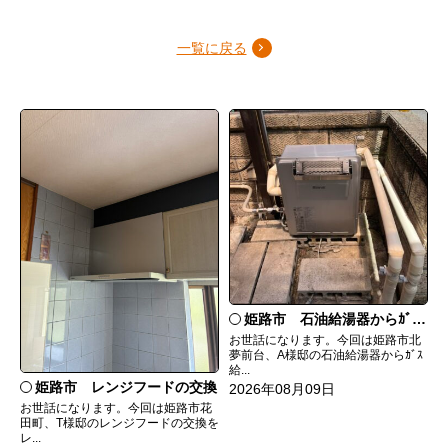
一覧に戻る
姫路市 石油給湯器からｶﾞｽ給湯器へ取替
お世話になります。今回は姫路市北
夢前台、A様邸の石油給湯器からｶﾞｽ
給...
姫路市 レンジフードの交換
2026年08月09日
お世話になります。今回は姫路市花
田町、T様邸のレンジフードの交換を
レ...