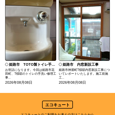
姫路市 TOTO製トイレ手洗いの水漏れ修理
姫路市 内窓新設工事
お世話になります。今回は姫路市花
姫路市神屋町T様邸内窓新設工事につ
田町、T様邸のトイレの手洗い修理工
いてレポートいたします。施工前施
事...
工...
2026年08月08日
2026年08月08日
エコキュート
エコキュートのご利用をお考えの方はこちらから