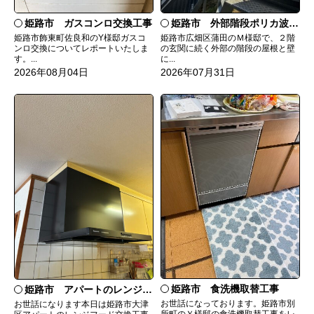
姫路市 ガスコンロ交換工事
姫路市 外部階段ポリカ波板張替工事
姫路市飾東町佐良和のY様邸ガスコ
姫路市広畑区蒲田のＭ様邸で、２階
ンロ交換についてレポートいたしま
の玄関に続く外部の階段の屋根と壁
す。...
に...
2026年08月04日
2026年07月31日
姫路市 食洗機取替工事
姫路市 アパートのレンジフード交換
お世話になっております。姫路市別
お世話になります本日は姫路市大津