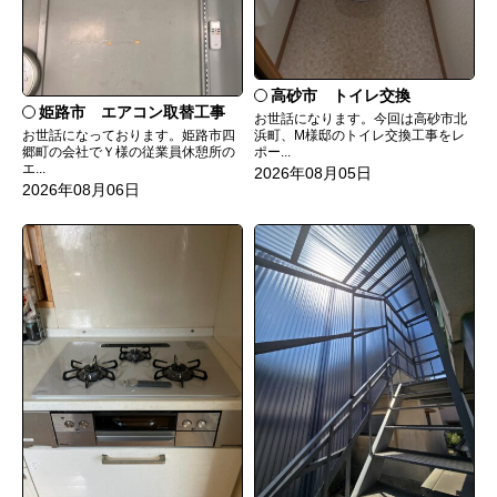
高砂市 トイレ交換
姫路市 エアコン取替工事
お世話になります。今回は高砂市北
お世話になっております。姫路市四
浜町、M様邸のトイレ交換工事をレ
郷町の会社でＹ様の従業員休憩所の
ポー...
エ...
2026年08月05日
2026年08月06日