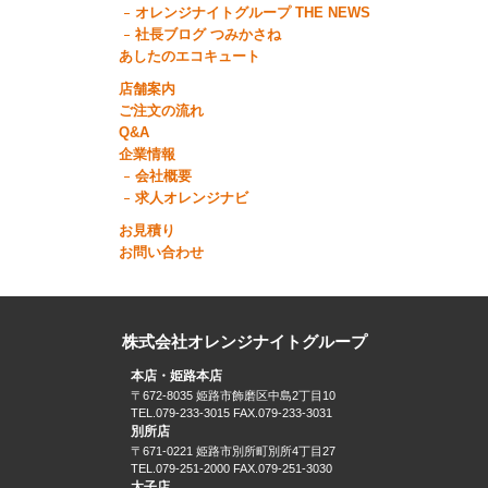
オレンジナイトグループ THE NEWS
社長ブログ つみかさね
あしたのエコキュート
店舗案内
ご注文の流れ
Q&A
企業情報
会社概要
求人オレンジナビ
お見積り
お問い合わせ
株式会社オレンジナイトグループ
本店・姫路本店
〒672-8035 姫路市飾磨区中島2丁目10
TEL.079-233-3015 FAX.079-233-3031
別所店
〒671-0221 姫路市別所町別所4丁目27
TEL.079-251-2000 FAX.079-251-3030
太子店