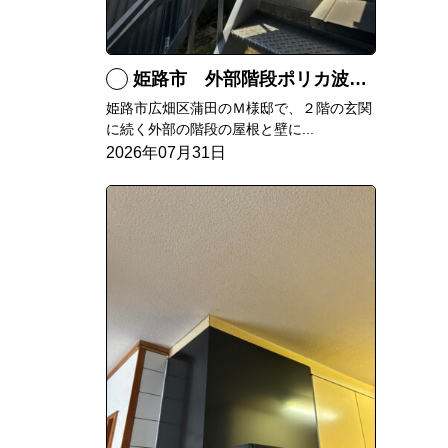
姫路市 外部階段ポリカ波板張替工事
姫路市広畑区蒲田のＭ様邸で、２階の玄関
に続く外部の階段の屋根と壁に...
2026年07月31日