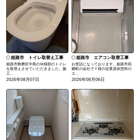
姫路市 トイレ取替え工事
姫路市 エアコン取替工事
姫路市飾磨区中島のＭ様邸のトイレ
お世話になっております。姫路市四
を取替えさせていただきました。施
郷町の会社でＹ様の従業員休憩所の
工...
エ...
2026年08月07日
2026年08月06日