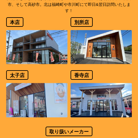
市、そして高砂市。北は福崎町や市川町にて即日&翌日訪問いたしま
す！
本店
別所店
太子店
香寺店
取り扱いメーカー