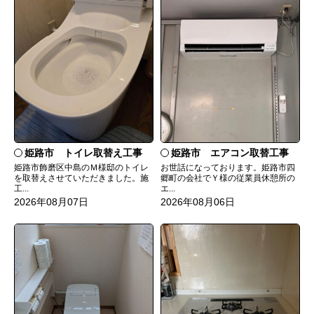
姫路市 トイレ取替え工事
姫路市 エアコン取替工事
姫路市飾磨区中島のＭ様邸のトイレ
お世話になっております。姫路市四
を取替えさせていただきました。施
郷町の会社でＹ様の従業員休憩所の
工...
エ...
2026年08月07日
2026年08月06日