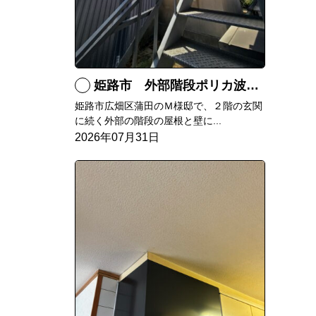
姫路市 外部階段ポリカ波板張替工事
姫路市広畑区蒲田のＭ様邸で、２階の玄関
に続く外部の階段の屋根と壁に...
2026年07月31日