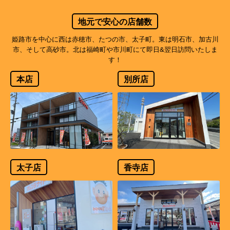
地元で安心の店舗数
姫路市を中心に西は赤穂市、たつの市、太子町。東は明石市、加古川
市、そして高砂市。北は福崎町や市川町にて即日&翌日訪問いたしま
す！
本店
別所店
太子店
香寺店