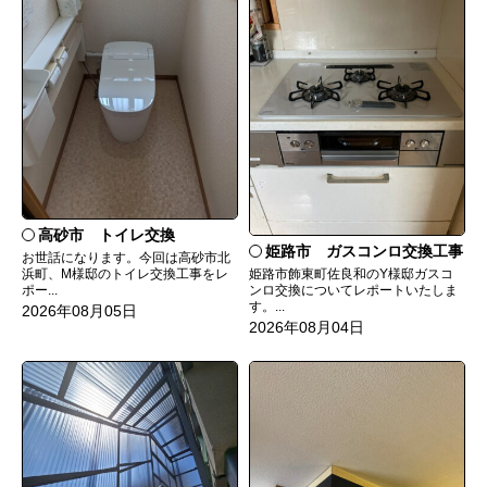
高砂市 トイレ交換
姫路市 ガスコンロ交換工事
お世話になります。今回は高砂市北
姫路市飾東町佐良和のY様邸ガスコ
浜町、M様邸のトイレ交換工事をレ
ンロ交換についてレポートいたしま
ポー...
す。...
2026年08月05日
2026年08月04日