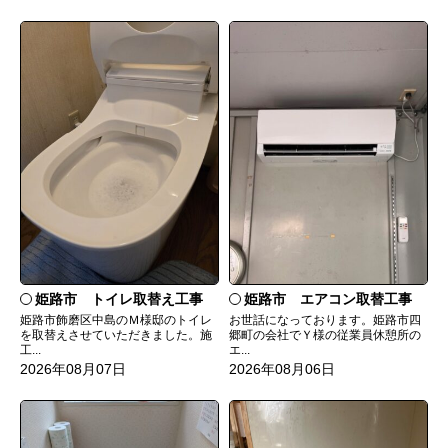
姫路市 トイレ取替え工事
姫路市 エアコン取替工事
姫路市飾磨区中島のＭ様邸のトイレ
お世話になっております。姫路市四
を取替えさせていただきました。施
郷町の会社でＹ様の従業員休憩所の
工...
エ...
2026年08月07日
2026年08月06日