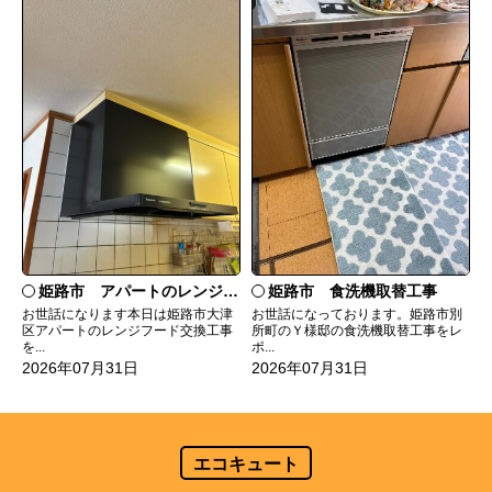
姫路市 食洗機取替工事
姫路市 アパートのレンジフード交換
お世話になっております。姫路市別
お世話になります本日は姫路市大津
所町のＹ様邸の食洗機取替工事をレ
区アパートのレンジフード交換工事
ポ...
を...
2026年07月31日
2026年07月31日
エコキュート